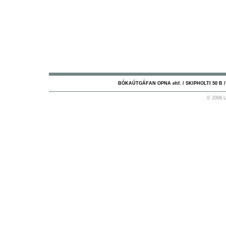
BÓKAÚTGÁFAN OPNA ehf. / SKIPHOLTI 50 B / 10
© 2008 U