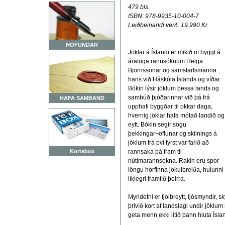
479 bls.
ISBN: 978-9935-10-004-7
Leiðbeinandi verð: 19.990 Kr.
HÖFUNDAR
Jöklar á Íslandi er mikið rit byggt á
áratuga rannsóknum Helga
Björnssonar og samstarfsmanna
hans við Háskóla Íslands og víðar.
Bókin lýsir jöklum þessa lands og
sambúð þjóðarinnar við þá frá
HAFA SAMBAND
upphafi byggðar til okkar daga,
hvernig jöklar hafa mótað landið og
eytt. Bókin segir sögu
þekkingar¬öflunar og skilnings á
jöklum frá því fyrst var farið að
Kortabox
rannsaka þá fram til
nútímarannsókna. Rakin eru spor
löngu horfinna jökulbreiða, hulunni 
líklegri framtíð þeirra.
Myndefni er fjölbreytt, ljósmyndir, 
þrívíð kort af landslagi undir jöklum
geta menn ekki litið þann hluta Ís