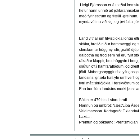
Helgi Björnsson er á meðal fremstu 
hefur hann unnið að jöklarannsóknu
með fyrirlestrum og fræði¬greinum. 
myndavélina við sig, og því falla ljó
Land vitnar um tilvist jökla löngu eft
skálar, brotið niður hamraveggi og sk
stórskornar höggmyndir, grafið djúpa
dalbotna og trog sem nú eru fyllt s
rákaðar klappir, brot höggvin í berg,
gljúfur, oft í hamfaraflóðum, og dre
jökli. Móbergshryggir rísa yfir goss
landsins, gnæfa hátt yfir umhverfi o
fyrri mátt skriðjökla. Í ferskvötnum 
Enn ber flóra landsins merki þess að
Bókin er 479 bls. í stóru broti.
Hönnun og umbrot: Næst/Líba Ásgeir
Valdimarsson. Kortagerð: Fixlanda/
Laxdal.
Prentun og bókband: Prentsmiðjan 