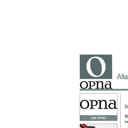
P
R
UM OPNU
s