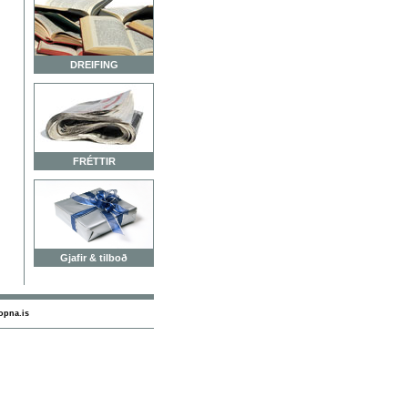
DREIFING
FRÉTTIR
Gjafir & tilboð
opna.is