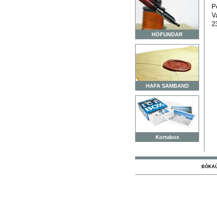
P
V
2
HÖFUNDAR
HAFA SAMBAND
Kortabox
BÓKAÚT