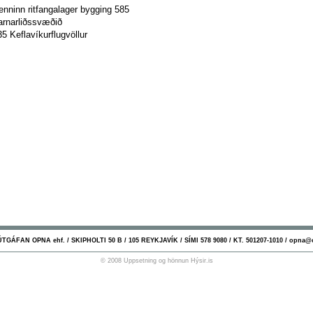
enninn ritfangalager bygging 585
arnarliðssvæðið
35 Keflavíkurflugvöllur
GÁFAN OPNA ehf. / SKIPHOLTI 50 B / 105 REYKJAVÍK / SÍMI 578 9080 / KT. 501207-1010 / opna@
© 2008 Uppsetning og hönnun
Hýsir.is