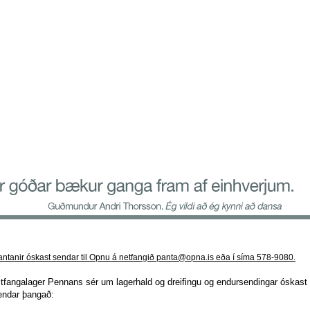
antanir óskast sendar til Opnu á netfangið panta@opna.is eða í síma 578-9080.
itfangalager Pennans sér um lagerhald og dreifingu og endursendingar óskast
endar þangað: